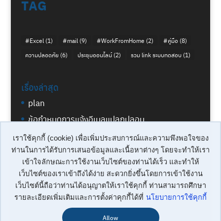
TAG
#Excel
(1)
#mail
(9)
#WorkFromHome
(2)
#คู่มือ
(8)
ความปลอดภัย
(6)
ประชุมออนไลน์
(2)
รวม link ระบบทดสอบ
(1)
เรื่องล่าสุด
plan
ข้อกำหนดการแจ้งอีเมลแปลกปลอม
นโยบายการให้บริการของระบบจดหมาย
เราใช้คุกกี้ (cookie) เพื่อเพิ่มประสบการณ์และความพึงพอใจของ
อิเล็กทรอนิกส์
ท่านในการได้รับการเสนอข้อมูลและเนื้อหาต่างๆ โดยจะทำให้เรา
เข้าใจลักษณะการใช้งานเว็บไซต์ของท่านได้เร็ว และทำให้
เว็บไซต์ของเราเข้าถึงได้ง่าย สะดวกยิ่งขึ้นโดยการเข้าใช้งาน
เว็บไซต์นี้ถือว่าท่านได้อนุญาตให้เราใช้คุกกี้ ท่านสามารถศึกษา
รายละเอียดเพิ่มเติมและการตั้งค่าคุกกี้ได้ที่
นโยบายการใช้คุกกี้
Allow