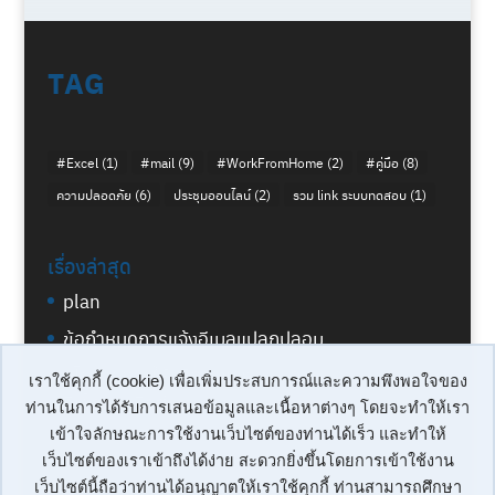
TAG
#Excel
(1)
#mail
(9)
#WorkFromHome
(2)
#คู่มือ
(8)
ความปลอดภัย
(6)
ประชุมออนไลน์
(2)
รวม link ระบบทดสอบ
(1)
เรื่องล่าสุด
plan
ข้อกำหนดการแจ้งอีเมลแปลกปลอม
นโยบายการให้บริการของระบบจดหมาย
เราใช้คุกกี้ (cookie) เพื่อเพิ่มประสบการณ์และความพึงพอใจของ
อิเล็กทรอนิกส์
ท่านในการได้รับการเสนอข้อมูลและเนื้อหาต่างๆ โดยจะทำให้เรา
เข้าใจลักษณะการใช้งานเว็บไซต์ของท่านได้เร็ว และทำให้
เว็บไซต์ของเราเข้าถึงได้ง่าย สะดวกยิ่งขึ้นโดยการเข้าใช้งาน
เว็บไซต์นี้ถือว่าท่านได้อนุญาตให้เราใช้คุกกี้ ท่านสามารถศึกษา