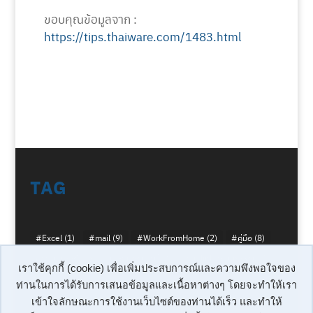
ขอบคุณข้อมูลจาก :
https://tips.thaiware.com/1483.html
TAG
#Excel
(1)
#mail
(9)
#WorkFromHome
(2)
#คู่มือ
(8)
ความปลอดภัย
(6)
ประชุมออนไลน์
(2)
รวม link ระบบทดสอบ
(1)
เราใช้คุกกี้ (cookie) เพื่อเพิ่มประสบการณ์และความพึงพอใจของ
ท่านในการได้รับการเสนอข้อมูลและเนื้อหาต่างๆ โดยจะทำให้เรา
เรื่องล่าสุด
เข้าใจลักษณะการใช้งานเว็บไซต์ของท่านได้เร็ว และทำให้