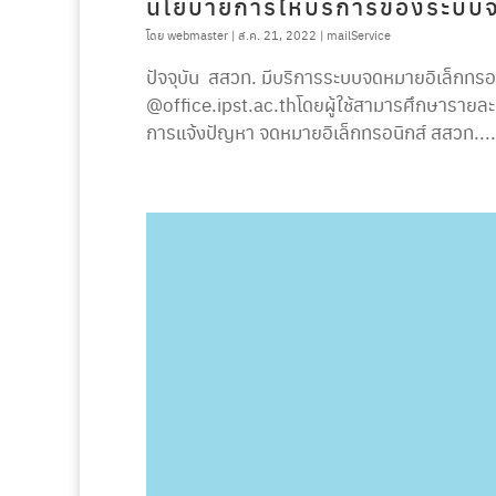
นโยบายการให้บริการของระบบจ
โดย
webmaster
|
ส.ค. 21, 2022
|
mailService
ปัจจุบัน สสวท. มีบริการระบบจดหมายอิเล็กทรอ
@office.ipst.ac.thโดยผู้ใช้สามารศึกษารายละเ
การแจ้งปัญหา จดหมายอิเล็กทรอนิกส์ สสวท....